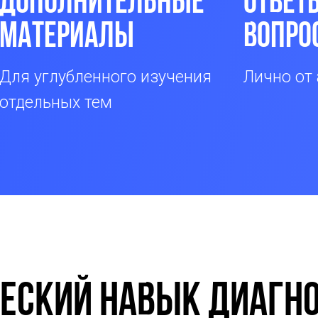
Дополнительные
Ответ
материалы
вопро
Для углубленного изучения
Лично от 
отдельных тем
еский навык диагно