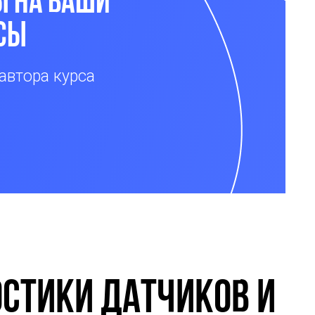
ы на ваши
сы
автора курса
стики датчиков и