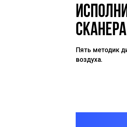
исполн
сканера
Пять методик ди
воздуха.