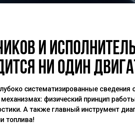
чиков и исполните
дится ни один двиг
лубоко систематизированные сведения о
механизмах: физический принцип работы
остики. А также главный инструмент диа
и топлива!