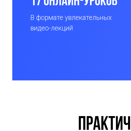
17 онлайн-уроков
В формате увлекательных
видео-лекций
Практич