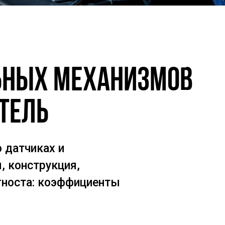
льных механизмов
атель
 датчиках и
, конструкция,
гноста: коэффициенты