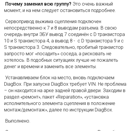
Почему заменил всю группу?
 Это очень важный 
момент, и на нем следует остановиться подробнее. 
 Сервопривод выжима сцепления подключен 
непосредственно к 7 и 8 выводам разъема. В свою 
очередь внутри ЭБУ вывод 7 соединён с D транзистора 
10 и S транзистора 4, а вывод 8 -  с D транзистора 9 и с 
S транзистора 3. Следовательно, пробитый транзистор 
запросто мог «посадить» соседа, а рисковать не 
хотелось. В подобных ситуациях лучше не пожалеть 
денег и времени и заменить все элементы. 
 Устанавливаем блок на место, вновь подключаем 
DiagBox. При запуске DiagBox требует VIN. Не проблема 
– он находится на арке задней правой двери. Заходим в 
раздел «ремонт», пакет «Reparation», «установка 
исполнительного элемента сцепления в положение 
монтаж/демонтаж», далее по инструкции DiagBox. 
 Выполнено. 