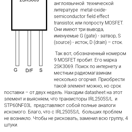
англоязычной  технической 
литературе  metal-oxide-
semiconductor field effect 
transistor, или попросту MOSFET.  
Они имеют три вывода, 
именуемые G (gate) - затвор, S 
(source) - исток, D (drain) – сток. 
 Так вот, обозначенный номером 
9 МOSFET пробит. Его марка 
2SK3069. Поиск по интернету и 
местным радиомагазинам 
несколько огорчил. Приобрести 
такой элемент можно, но срок 
поставки – от двух недель. Находим datasheet на этот 
элемент и выясняем, что транзисторы IRL2505S/L  и 
STP60NF03L  представляют собой полные аналоги 
искомого. Благо, что с IRL2505S/L  больших проблем 
не возникло. Чтобы не рисковать, заменил всю группу, 4 
штуки. 