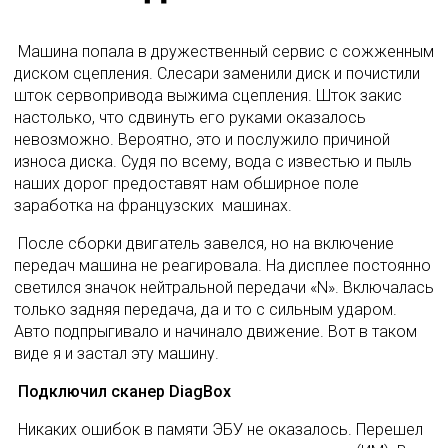
 Машина попала в дружественный сервис с сожженным 
диском сцепления. Слесари заменили диск и почистили 
шток сервопривода выжима сцепления. Шток закис 
настолько, что сдвинуть его руками оказалось 
невозможно. Вероятно, это и послужило причиной 
износа диска. Судя по всему, вода с известью и пыль 
наших дорог предоставят нам обширное поле 
заработка на французских  машинах. 
 После сборки двигатель завелся, но на включение 
передач машина не реагировала. На дисплее постоянно 
светился значок нейтральной передачи «N». Включалась 
только задняя передача, да и то с сильным ударом. 
Авто подпрыгивало и начинало движение. Вот в таком 
виде я и застал эту машину. 
Подключил сканер DiagBox
 Никаких ошибок в памяти ЭБУ не оказалось. Перешел 