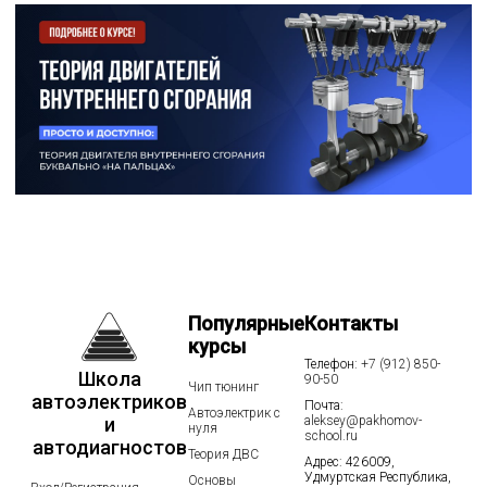
Популярные
Контакты
курсы
Телефон:
+7 (912) 850-
Школа
90-50
Чип тюнинг
автоэлектриков
Почта:
Автоэлектрик с
и
aleksey@pakhomov-
нуля
school.ru
автодиагностов
Теория ДВС
Адрес: 426009,
Удмуртская Республика,
Основы