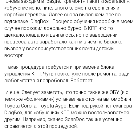
 Снова заходим в  раздел «ремонт», пакет «Reparation»,  
«обучение исполнительного элемента сцепления и 
коробки передач». Далее снова выполняем все по 
подсказке  DiagBоx.  Процесс обучения коробки в моем 
случае проходил довольно бурно. В КПП что-то 
щелкало, клацало и двигалось, но по завершении 
процесса авто заработало как ни в чем не бывало, 
вызвав у всех присутствовавших почти детский 
восторг. 
 Такая процедура требуется и при замене блока 
управления КПП. Чуть позже, уже после ремонта, ради 
любопытства я попробовал. Работает. 
 И еще. Следует заметить, что точно такие же ЭБУ (и с 
теми же «болячками») устанавливаются на автомобили 
Toyota Corolla, Toyota Aygo. Если под рукой нет сканера 
DiagBоx, для «обучения» КПП можно воспользоваться 
другим. Например, сканер ScanDoc так же успешно 
справляется с этой процедурой. 